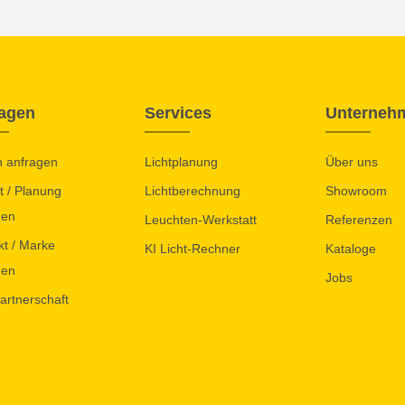
agen
Services
Unterneh
n anfragen
Lichtplanung
Über uns
t / Planung
Lichtberechnung
Showroom
gen
Leuchten-Werkstatt
Referenzen
kt / Marke
KI Licht-Rechner
Kataloge
gen
Jobs
artnerschaft