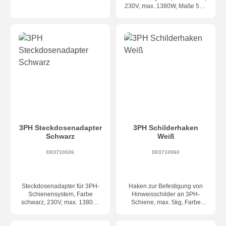
230V, max. 1380W, Maße 59 x
54 mm
3PH Steckdosenadapter
3PH Schilderhaken
Schwarz
Weiß
D03710026
D03710060
Steckdosenadapter für 3PH-
Haken zur Befestigung von
Schienensystem, Farbe
Hinweisschilder an 3PH-
schwarz, 230V, max. 1380W,
Schiene, max. 5kg, Farbe
Maße 59 x 54 mm
weiß, Maße 52 x 25 mm