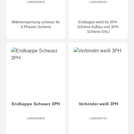
L486360503
L486360601
Mitteleinspeisung schwarz für
Endkappe weiß für 3PH-
3-Phasen-Schiene
Schiene Aufbau und 3PH-
Schiene DALI
Endkappe Schwarz 3PH
Verbinder weiß 3PH
L486360603
L486360701