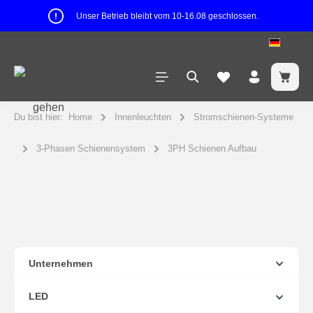
Unser Betrieb bleibt vom 10-16.08 geschlossen.
Du bist hier:
Home
Innenleuchten
Stromschienen-Systeme
3-Phasen Schienensystem
3PH Schienen Aufbau
Unternehmen
LED