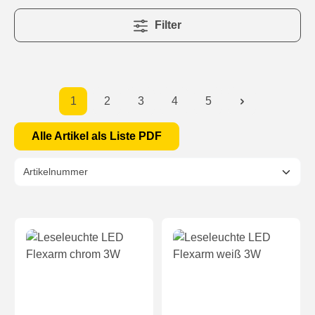
Filter
1
2
3
4
5
Alle Artikel als Liste PDF