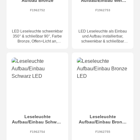
Aufbau Bronze
Aufbau/Einbau Weiß
LED
F1962752
F1962753
LED Leseleuchte schwenkbar
LED Leseleuchte als Einbau
350° & schließbar 90°, Farbe
und Aufbau installierbar,
Bronze, Offen=Licht an,
schwenkbar & schließbar
Zu=Licht aus, inkl. LED 4,5W -
(AUF=Licht an, ZU=Licht aus),
394lm - 2700K. Maße 121 x
Farbe weiss/schwarz, inkl.
30 x 80 mm, Abstrahlwinkel
LED 4W - 394lm - 2700K,
34°
Maße 185 x 80 x 36 (69) mm,
Lochausschnitt 165 x 57 x
H.45 mm, Abstrahlwinkel 34°
(Modell auch mit USB-C
Anschluss erhältlich)
Leseleuchte
Leseleuchte
Aufbau/Einbau Schwarz
Aufbau/Einbau Bronze
LED
LED
F1962754
F1962755