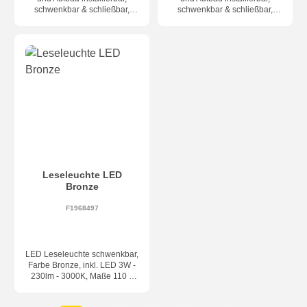
schwenkbar & schließbar,
schwenkbar & schließbar,
Farbe weiss/schwarz, inkl.
Farbe schwarz, inkl. LED
LED 4,5W - 357lm - 2700K,
4,5W - 357lm - 2700K, Maße
Maße Ø145 x 30 (53) mm,
Ø145 x 30 (53) mm,
Lochausschnitt Ø115 x 45mm,
Lochausschnitt Ø115 x
Abstrahlwinkel 34° (Modell
45mm, Abstrahlwinkel 34°
auch mit USB-C Anschluss
(Modell auch mit USB-C
erhältlich)
Anschluss erhältlich)
Leseleuchte LED
Bronze
F1968497
LED Leseleuchte schwenkbar,
Farbe Bronze, inkl. LED 3W -
230lm - 3000K, Maße 110 x
35 x 155 mm, Abstrahlwinkel
36°, mit Schalter direkt an