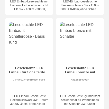
LED Einbau-Leseleuchte mit
LED-Einbau-Leseleuchte
Flexarm, Farbe schwarz, inkl.
Flexarm schwarz 3W - 150lm
LED 3W - 160lm - 3000K,
3000K 8x8cm, ohne Schalter.
CRI90, ON/OFF-Switch an
Trafo extern inkl. Geeignet für
Leuchtenkopf, Maße max.
die Montage auf die
L.460 x Ø95 mm,
Unterputzdose/Schalterdose/
Lochausschnitt Ø38 x 50 mm
Gerätedose Ø60 (Version Tief)
Leseleuchte LED
Leseleuchte LED
Einbau für Schalterdose
Einbau bronze mit
- Basis rund
Schalter
3-FRI001N+Z05DM80_9005
A5E3925000BR
LED-Einbau-Leseleuchte
LED Leseleuchte Zylinderkopf
Flexarm schwarz 3W - 150lm
schwenkbar für Wandeinbau
3000K Ø8cm, ohne Schalter.
mit Schalter. 3W, 330lm,
Trafo extern inkl. Geeignet für
3000K, On/Off, CRI80, IP20.