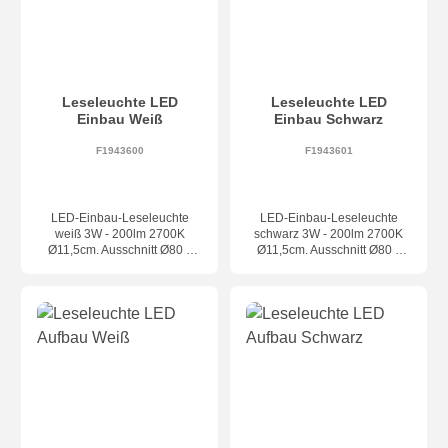
Leseleuchte LED
Leseleuchte LED
Einbau Weiß
Einbau Schwarz
F1943600
F1943601
LED-Einbau-Leseleuchte
LED-Einbau-Leseleuchte
weiß 3W - 200lm 2700K
schwarz 3W - 200lm 2700K
Ø11,5cm. Ausschnitt Ø80 x
Ø11,5cm. Ausschnitt Ø80 x
T.55mm. Ein/Ausklappen =
T.55mm. Ein/Ausklappen =
Schalter Ein/Aus
Schalter Ein/Aus