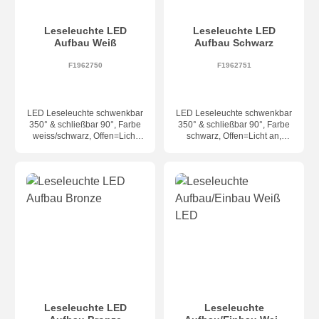
Leseleuchte LED
Leseleuchte LED
Aufbau Weiß
Aufbau Schwarz
F1962750
F1962751
LED Leseleuchte schwenkbar
LED Leseleuchte schwenkbar
350° & schließbar 90°, Farbe
350° & schließbar 90°, Farbe
weiss/schwarz, Offen=Licht
schwarz, Offen=Licht an,
an, Zu=Licht aus, inkl. LED
Zu=Licht aus, inkl. LED 4,5W -
4,5W - 394lm - 2700K. Maße
394lm - 2700K. Maße 121 x
121 x 30 x 80 mm,
30 x 80 mm, Abstrahlwinkel
Abstrahlwinkel 34°
34°
Leseleuchte LED
Leseleuchte