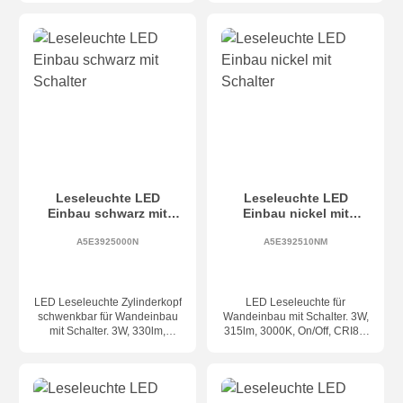
die Montage auf die
Gehäuse aus Metall.
Unterputzdose/Schalterdose/
Ausschnitt: Ø56
Gerätedose Ø60 (Version Tief)
Leseleuchte LED
Leseleuchte LED
Einbau schwarz mit
Einbau nickel mit
Schalter
Schalter
A5E3925000N
A5E392510NM
LED Leseleuchte Zylinderkopf
LED Leseleuchte für
schwenkbar für Wandeinbau
Wandeinbau mit Schalter. 3W,
mit Schalter. 3W, 330lm,
315lm, 3000K, On/Off, CRI80,
3000K, On/Off, CRI80, IP20.
IP20. Gehäuse aus Metall.
Gehäuse aus Metall.
Ausschnittloch: Ø56 x T.
Ausschnitt: Ø56
36mm.