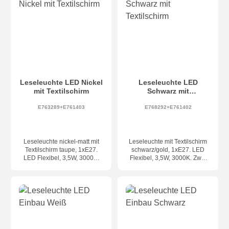
Leseleuchte LED Nickel
Leseleuchte LED
mit Textilschirm
Schwarz mit
Textilschirm
E763289+E761403
E768292+E761402
Leseleuchte nickel-matt mit
Leseleuchte mit Textilschirm
Textilschirm taupe, 1xE27.
schwarz/gold, 1xE27. LED
LED Flexibel, 3,5W, 3000K.
Flexibel, 3,5W, 3000K. Zwei
Zwei Schalter an der
Schalter an der Unterkannte.
Unterkante. Schirm Textil
Schirm Textil schwarz/innen
Farbe taupe. (für weitere
gold. (für weitere Schirm-
Schirm-Farben den
Farben den Innendienst
Innendienst kontaktieren!)
kontaktieren!)