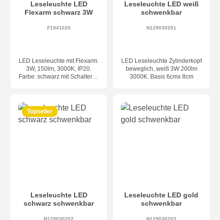
Leseleuchte LED
Leseleuchte LED weiß
Flexarm schwarz 3W
schwenkbar
F1941020
N129030201
LED Leseleuchte mit Flexarm.
LED Leseleuchte Zylinderkopf
3W, 150lm, 3000K, IP20.
beweglich, weiß 3W 200lm
Farbe: schwarz mit Schalter in
3000K. Basis 6cmx 8cm
Chrom. Maße: Basis Ø8cm,
Kopf Ø3cm, Länge Flexarm
ca. 19cm
Topseller
Leseleuchte LED
Leseleuchte LED gold
schwarz schwenkbar
schwenkbar
N129030202
N129030203