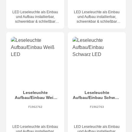
LED Leseleuchte als Einbau
LED Leseleuchte als Einbau
und Aufbau installierbar,
und Aufbau installierbar,
schwenkbar & schließbar
schwenkbar & schließbar
(AUF=Licht an, ZU=Licht aus),
(AUF=Licht an, ZU=Licht aus),
Farbe schwarz, inkl. LED 4W -
Farbe Bronze, inkl. LED 4W -
394lm - 2700K, Maße 185 x
394lm - 2700K, Maße 185 x
80 x 36 (69) mm,
80 x 36 (69) mm,
Lochausschnitt 165 x 57 x
Lochausschnitt 165 x 57 x
H.45 mm, Abstrahlwinkel 34°
H.45 mm, Abstrahlwinkel 34°
(Modell auch mit USB-C
(Modell auch mit USB-C
Anschluss erhältlich)
Anschluss erhältlich)
Leseleuchte
Leseleuchte
Aufbau/Einbau Weiß
Aufbau/Einbau Schwarz
LED
LED
F1962762
F1962763
LED Leseleuchte als Einbau
LED Leseleuchte als Einbau
und Aufbau installierbar,
und Aufbau installierbar,