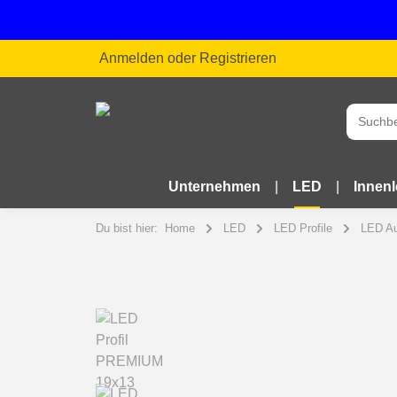
Anmelden
oder
Registrieren
Unternehmen
LED
Innen
Du bist hier:
Home
LED
LED Profile
LED Au