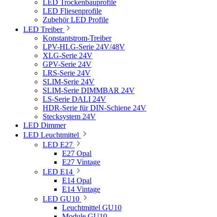
LED Trockenbauprofile
LED Fliesenprofile
Zubehör LED Profile
LED Treiber
Konstantstrom-Treiber
LPV-HLG-Serie 24V/48V
XLG-Serie 24V
GPV-Serie 24V
LRS-Serie 24V
SLIM-Serie 24V
SLIM-Serie DIMMBAR 24V
LS-Serie DALI 24V
HDR-Serie für DIN-Schiene 24V
Stecksystem 24V
LED Dimmer
LED Leuchtmittel
LED E27
E27 Opal
E27 Vintage
LED E14
E14 Opal
E14 Vintage
LED GU10
Leuchtmittel GU10
Module GU10