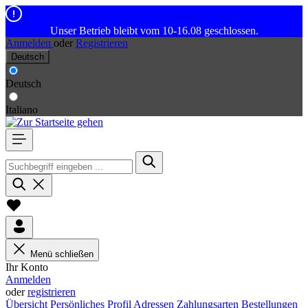
Unser Betrieb bleibt vom 10-16.08 geschlossen.
Anmelden
oder
Registrieren
Deutsch
Deutsch
Italiano
Menü schließen
Ihr Konto
Anmelden
oder
registrieren
Übersicht
Persönliches Profil
Adressen
Zahlungsarten
Bestellungen