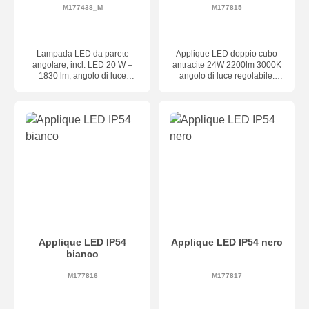
M177438_M
M177815
Lampada LED da parete
Applique LED doppio cubo
angolare, incl. LED 20 W –
antracite 24W 2200lm 3000K
1830 lm, angolo di luce
angolo di luce regolabile.
regolabile individualmente,
Grado IP54
dimensioni 150 × 150 × 100
mm, classe di protezione
IP65, dimmerabile a taglio di
fase
Applique LED IP54
Applique LED IP54 nero
bianco
M177816
M177817