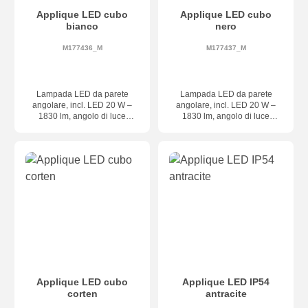
Applique LED cubo
Applique LED cubo
bianco
nero
M177436_M
M177437_M
Lampada LED da parete
Lampada LED da parete
angolare, incl. LED 20 W –
angolare, incl. LED 20 W –
1830 lm, angolo di luce
1830 lm, angolo di luce
regolabile individualmente,
regolabile individualmente,
dimensioni 150 × 150 × 100
dimensioni 150 × 150 × 100
mm, classe di protezione
mm, classe di protezione
IP65, dimmerabile a taglio di
IP65, dimmerabile a taglio di
fase
fase
Applique LED cubo
Applique LED IP54
corten
antracite