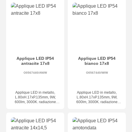
TRIAC. Corpo in alluminio
TRIAC. Corpo in alluminio
massiccio, per illuminazione
massiccio, per illuminazione
diretta e indiretta, adatta per
diretta e indiretta, adatta per
uso interno ed esterno.
uso interno ed esterno.
Applique LED IP54
Applique LED IP54
antracite 17x8
bianco 17x8
O0567440/AN/W
O0567440/W/W
Applique LED in metallo,
Applique LED in metallo,
L.80xH.17xP.135mm, 9W,
L.80xH.17xP.135mm, 9W,
600lm, 3000K. radiazione
600lm, 3000K. radiazione
dir/ind. e avanti. Angolo di
dir/ind. e avanti. Angolo di
illuminazione regolabile sopra
illuminazione regolabile sopra
e sotto. CRI80, IP54
e sotto. CRI80, IP54