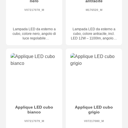
nero
antracite
V07217078_M
M176520_M
Lampada LED da esterno a
Lampada LED da esterno a
cubo, colore nero, angolo di
cubo, colore antracite, incl.
luce regolabile
LED 12W – 1100lm, angolo di
individualmente, dimensioni
luce regolabile
100 × 100 × 100 mm
individualmente, dimensioni
100 × 100 × 100 mm, classe
di protezione IP54
Applique LED cubo
Applique LED cubo
bianco
grigio
V07217079_M
V07217080_M