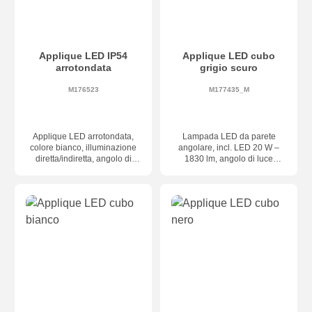
Applique LED IP54
Applique LED cubo
arrotondata
grigio scuro
M176523
M177435_M
Applique LED arrotondata,
Lampada LED da parete
colore bianco, illuminazione
angolare, incl. LED 20 W –
diretta/indiretta, angolo di
1830 lm, angolo di luce
emissione regolabile
regolabile individualmente,
individualmente, LED 12W –
dimensioni 150 × 150 × 100
1100 lm – 3000K, grado di
mm, classe di protezione
protezione IP54, dimensioni
IP65, dimmerabile a taglio di
136 x 116 x 100 mm
fase