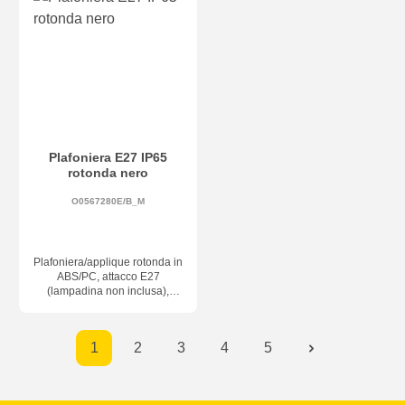
dimmerabile a taglio di fase
Plafoniera E27 IP65
rotonda nero
O0567280E/B_M
Plafoniera/applique rotonda in
ABS/PC, attacco E27
(lampadina non inclusa),
grado di protezione IP65 +
IK08
1
2
3
4
5