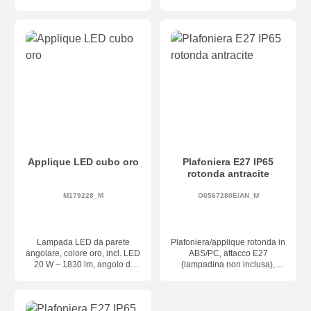
Grado IP54
luce regolabile
individualmente, dimensioni
200 × 100 × 100 mm, classe
di protezione IP54,
dimmerabile a taglio di fase
Applique LED cubo oro
Plafoniera E27 IP65
rotonda antracite
M179228_M
O0567280E/AN_M
Lampada LED da parete
Plafoniera/applique rotonda in
angolare, colore oro, incl. LED
ABS/PC, attacco E27
20 W – 1830 lm, angolo di
(lampadina non inclusa),
luce regolabile
grado di protezione IP65 +
individualmente, dimensioni
IK08
150 × 150 × 100 mm, classe
di protezione IP65,