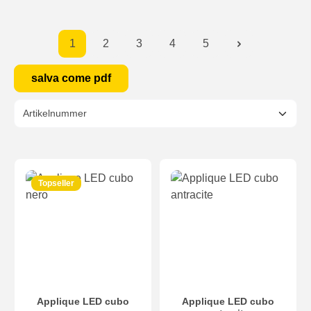
1
2
3
4
5
salva come pdf
Topseller
Applique LED cubo
Applique LED cubo