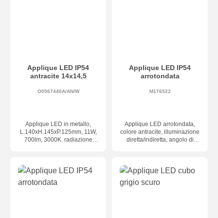
Applique LED IP54
Applique LED IP54
antracite 14x14,5
arrotondata
O0567440A/AN/W
M176522
Applique LED in metallo,
Applique LED arrotondata,
L.140xH.145xP.125mm, 11W,
colore antracite, illuminazione
700lm, 3000K. radiazione
diretta/indiretta, angolo di
dir/ind. e avanti. Angolo di
emissione regolabile
illuminazione regolabile sopra
individualmente, LED 12W –
e sotto. CRI80, IP54
1100 lm – 3000K, grado di
protezione IP54, dimensioni
136 x 116 x 100 mm