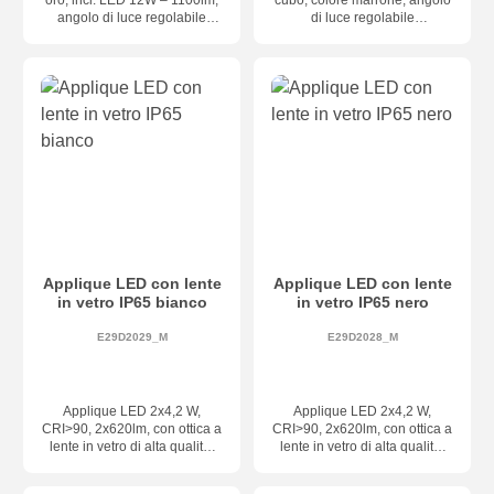
oro, incl. LED 12W – 1100lm,
cubo, colore marrone, angolo
angolo di luce regolabile
di luce regolabile
individualmente, dimensioni
individualmente, dimensioni
100 × 100 × 100 mm, classe
100 × 100 × 100 mm
di protezione IP54,
dimmerabile TRIAC (taglio di
fase)
Applique LED con lente
Applique LED con lente
in vetro IP65 bianco
in vetro IP65 nero
E29D2029_M
E29D2028_M
Applique LED 2x4,2 W,
Applique LED 2x4,2 W,
CRI>90, 2x620lm, con ottica a
CRI>90, 2x620lm, con ottica a
lente in vetro di alta qualità,
lente in vetro di alta qualità,
bianco opaco, grado di
nero opaco, grado di
protezione IP65, dimmerabile
protezione IP65, dimmerabile